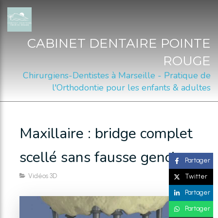
CABINET DENTAIRE POINTE
ROUGE
Chirurgiens-Dentistes à Marseille - Pratique de
l'Orthodontie pour les enfants & adultes
Maxillaire : bridge complet
scellé sans fausse gencive
Partager
Vidéos 3D
Twitter
Partager
Partager