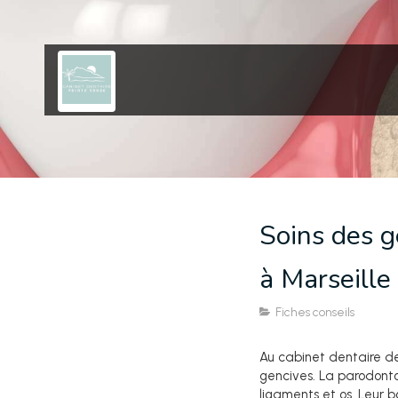
Soins des g
à Marseille
Fiches conseils
Au cabinet dentaire de
gencives. La parodontol
ligaments et os. Leur b