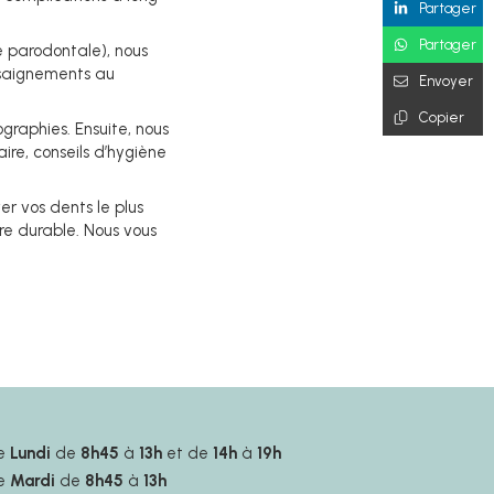
Partager
Partager
e parodontale), nous
: saignements au
Envoyer
Copier
raphies. Ensuite, nous
re, conseils d’hygiène
ver vos dents le plus
re durable. Nous vous
e
Lundi
de
8h45
à
13h
et de
14h
à
19h
e
Mardi
de
8h45
à
13h