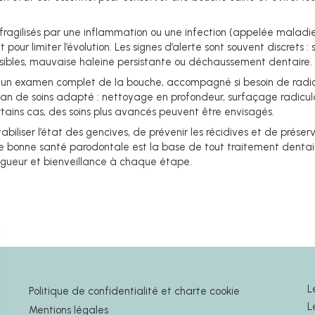
t fragilisés par une inflammation ou une infection (appelée maladi
pour limiter l’évolution. Les signes d’alerte sont souvent discrets 
sibles, mauvaise haleine persistante ou déchaussement dentaire.
n examen complet de la bouche, accompagné si besoin de radiog
an de soins adapté : nettoyage en profondeur, surfaçage radiculai
rtains cas, des soins plus avancés peuvent être envisagés.
abiliser l’état des gencives, de prévenir les récidives et de préser
e bonne santé parodontale est la base de tout traitement dentai
ueur et bienveillance à chaque étape.
L
Politique de confidentialité et charte cookie
L
Mentions légales